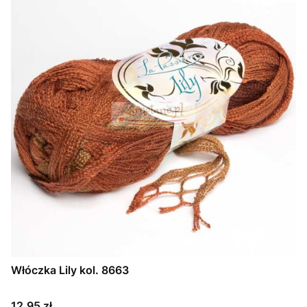
Włóczka Lily kol. 8663
Cena
12,95 zł