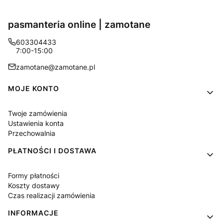
pasmanteria online | zamotane
603304433
7:00-15:00
zamotane@zamotane.pl
Linki w stopce
MOJE KONTO
Twoje zamówienia
Ustawienia konta
Przechowalnia
PŁATNOŚCI I DOSTAWA
Formy płatności
Koszty dostawy
Czas realizacji zamówienia
INFORMACJE