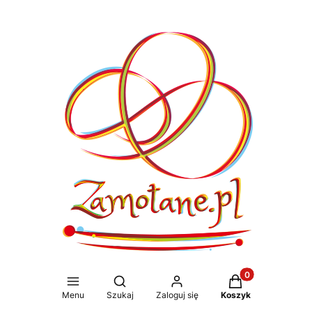
Produkty w koszy
Otwórz wyszukiwarkę
Menu
Szukaj
Zaloguj się
Koszyk