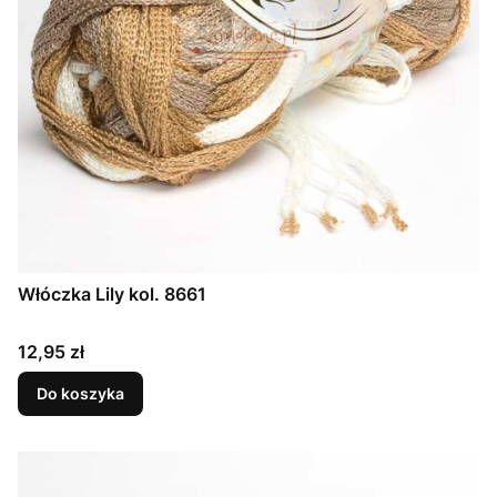
Włóczka Lily kol. 8661
Cena
12,95 zł
Do koszyka