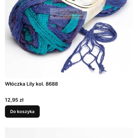
Włóczka Lily kol. 8688
Cena
12,95 zł
Do koszyka