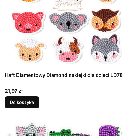
Haft Diamentowy Diamond naklejki dla dzieci LD78
Cena
21,97 zł
Do koszyka