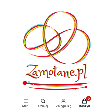
Produkty w koszy
Otwórz wyszukiwarkę
Menu
Szukaj
Zaloguj się
Koszyk