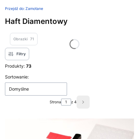
Przejdź do:
Zamotane
Haft Diamentowy
Obrazki
71
Filtry
Produkty:
73
Lista produktów
Sortowanie:
Domyślne
Strona
z 4
Następne produkty