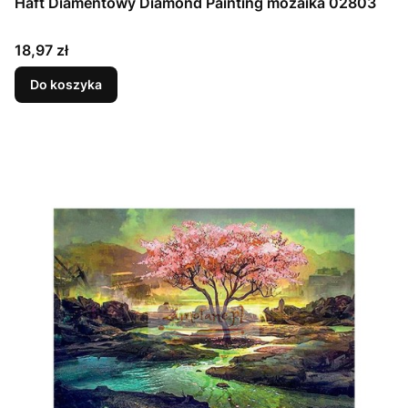
Haft Diamentowy Diamond Painting mozaika 02803
Cena
18,97 zł
Do koszyka