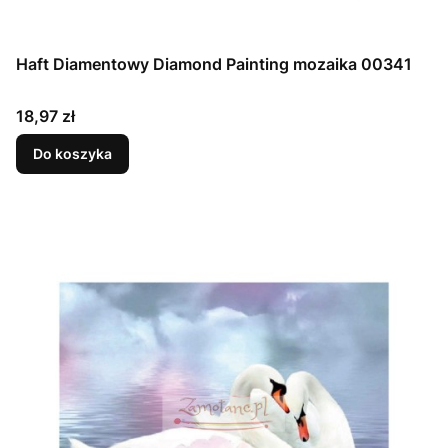
Haft Diamentowy Diamond Painting mozaika 00341
Cena
18,97 zł
Do koszyka