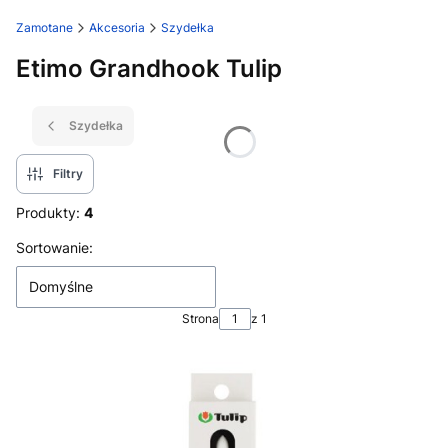
Zamotane
Akcesoria
Szydełka
Etimo Grandhook Tulip
Szydełka
Filtry
Produkty:
4
Lista produktów
Sortowanie:
Domyślne
Strona
z 1