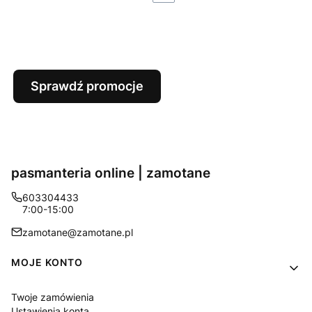
Sprawdź promocje
pasmanteria online | zamotane
603304433
7:00-15:00
zamotane@zamotane.pl
Linki w stopce
MOJE KONTO
Twoje zamówienia
Ustawienia konta