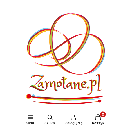
Produkty w koszy
Otwórz wyszukiwarkę
Menu
Szukaj
Zaloguj się
Koszyk