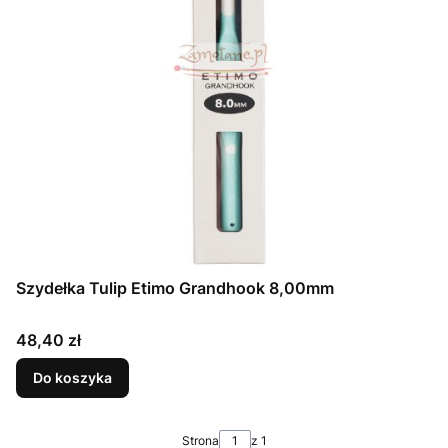
Szydełka Tulip Etimo Grandhook 8,00mm
Cena
48,40 zł
Do koszyka
Strona
z 1