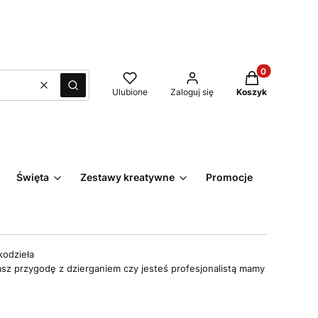
Produkty w kos
Wyczyść
Szukaj
Ulubione
Zaloguj się
Koszyk
Święta
Zestawy kreatywne
Promocje
Kontakt
kodzieła
asz przygodę z dzierganiem czy jesteś profesjonalistą mamy
l