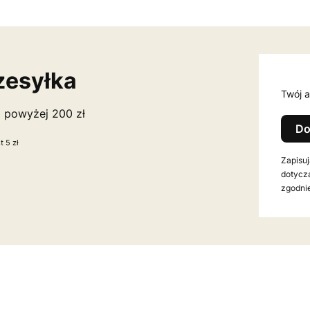
zesyłka
Twój a
a powyżej 200 zł
Do
 5 zł
Zapisuj
dotycz
zgodnie