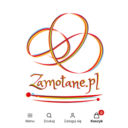
Produkty w koszy
Otwórz wyszukiwarkę
Menu
Szukaj
Zaloguj się
Koszyk