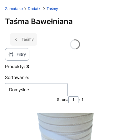
Zamotane
Dodatki
Taśmy
Taśma Bawełniana
Taśmy
Filtry
Produkty:
3
Lista produktów
Sortowanie:
Domyślne
Strona
z 1