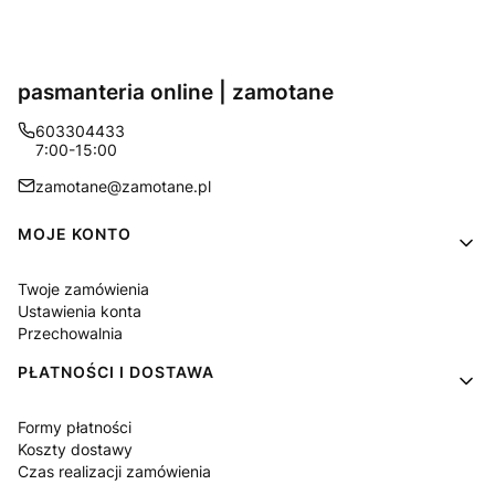
pasmanteria online | zamotane
603304433
7:00-15:00
zamotane@zamotane.pl
Linki w stopce
MOJE KONTO
Twoje zamówienia
Ustawienia konta
Przechowalnia
PŁATNOŚCI I DOSTAWA
Formy płatności
Koszty dostawy
Czas realizacji zamówienia