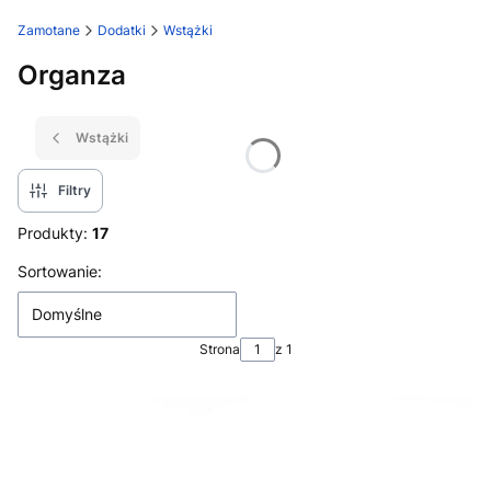
Zamotane
Dodatki
Wstążki
Organza
Wstążki
Filtry
Produkty:
17
Lista produktów
Sortowanie:
Domyślne
Strona
z 1