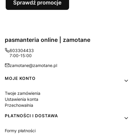
Sprawdź promocje
pasmanteria online | zamotane
603304433
7:00-15:00
zamotane@zamotane.pl
Linki w stopce
MOJE KONTO
Twoje zamówienia
Ustawienia konta
Przechowalnia
PŁATNOŚCI I DOSTAWA
Formy płatności