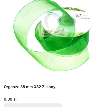
Organza 38 mm 082 Zielony
Cena
9,30 zł