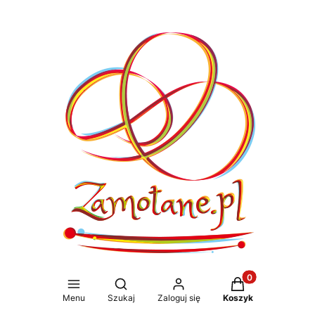
Produkty w koszy
Otwórz wyszukiwarkę
Menu
Szukaj
Zaloguj się
Koszyk