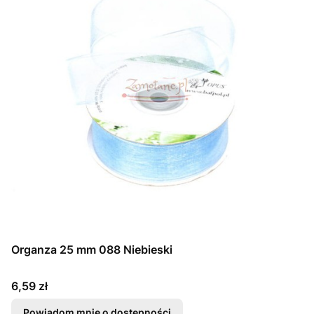
Organza 25 mm 088 Niebieski
Cena
6,59 zł
Powiadom mnie o dostępności