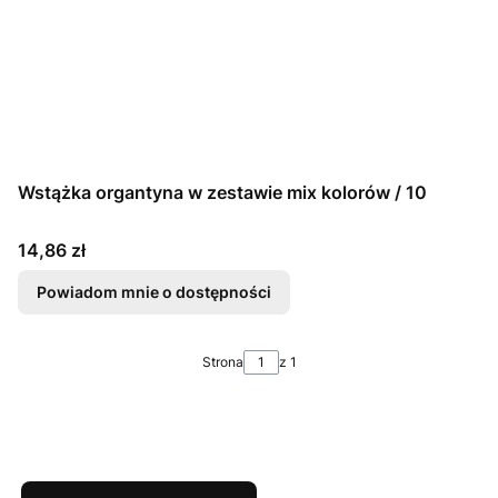
Wstążka organtyna w zestawie mix kolorów / 10
Cena
14,86 zł
Powiadom mnie o dostępności
Strona
z 1