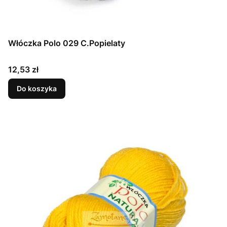
Włóczka Polo 029 C.Popielaty
Cena
12,53 zł
Do koszyka