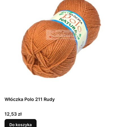
Włóczka Polo 211 Rudy
Cena
12,53 zł
Do koszyka