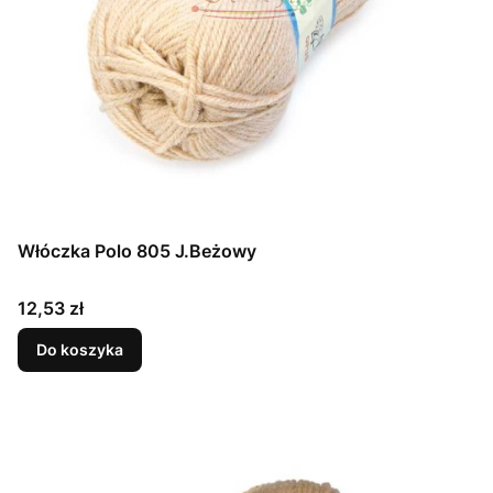
Włóczka Polo 805 J.Beżowy
Cena
12,53 zł
Do koszyka