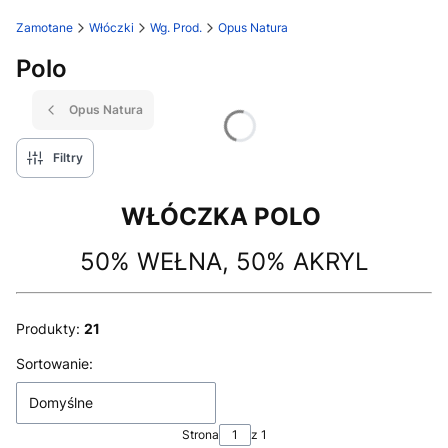
Zamotane
Włóczki
Wg. Prod.
Opus Natura
Polo
Opus Natura
Filtry
WŁÓCZKA POLO
50% WEŁNA, 50% AKRYL
Produkty:
21
Lista produktów
Sortowanie:
Domyślne
Strona
z 1