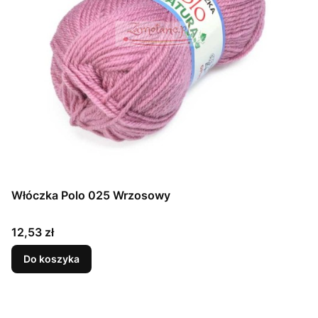
Włóczka Polo 025 Wrzosowy
Cena
12,53 zł
Do koszyka