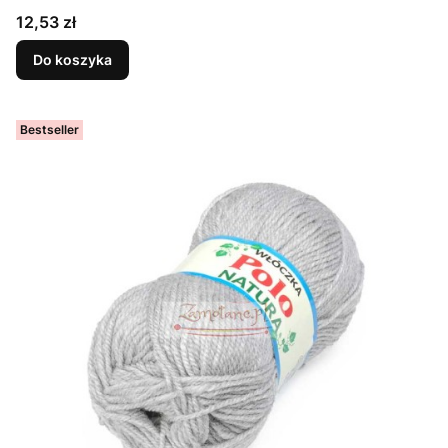
Cena
12,53 zł
Do koszyka
Bestseller