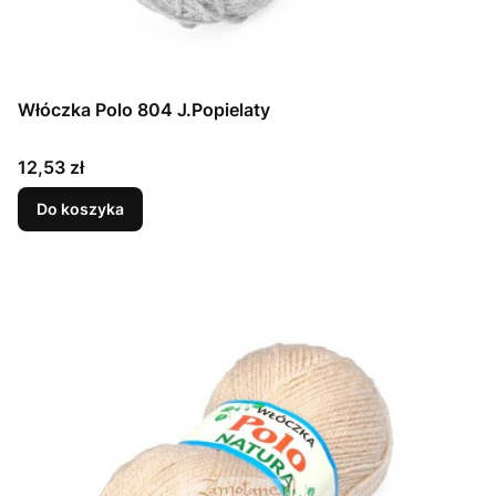
Włóczka Polo 804 J.Popielaty
Cena
12,53 zł
Do koszyka