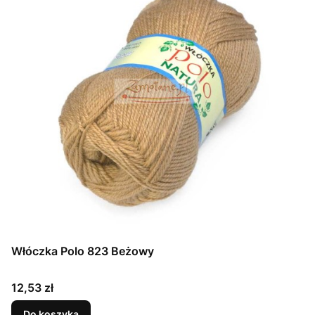
Włóczka Polo 823 Beżowy
Cena
12,53 zł
Do koszyka