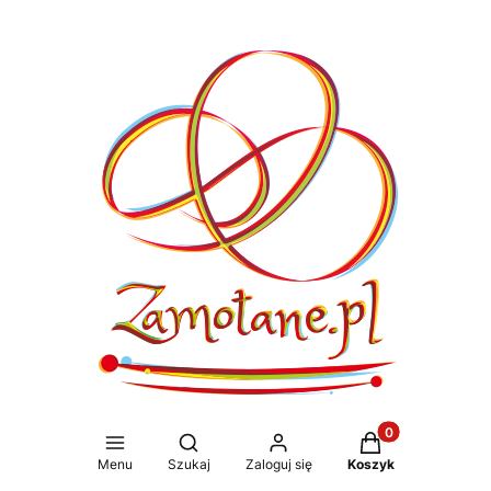
Produkty w koszy
Otwórz wyszukiwarkę
Menu
Szukaj
Zaloguj się
Koszyk