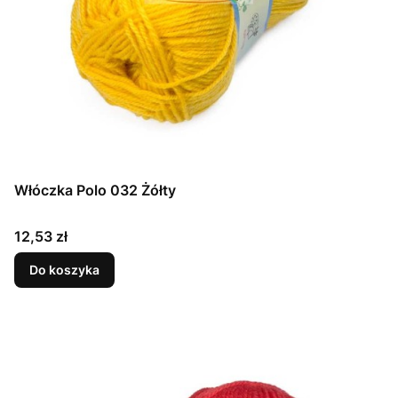
Włóczka Polo 032 Żółty
Cena
12,53 zł
Do koszyka