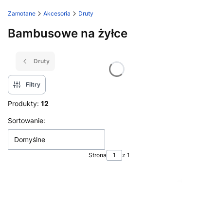
Zamotane
Akcesoria
Druty
Bambusowe na żyłce
Druty
Filtry
Produkty:
12
Lista produktów
Sortowanie:
Domyślne
Strona
z 1