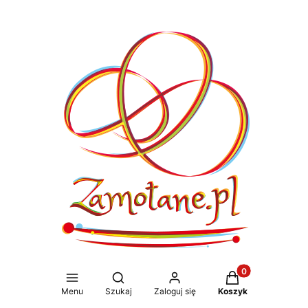
Produkty w koszy
Otwórz wyszukiwarkę
Menu
Szukaj
Zaloguj się
Koszyk