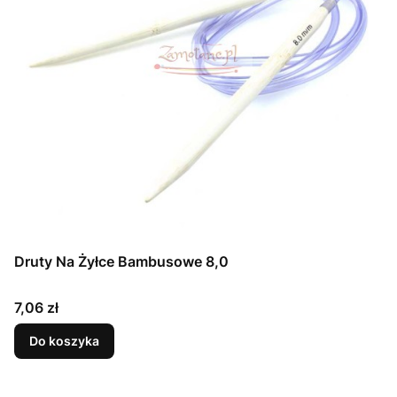
Druty Na Żyłce Bambusowe 8,0
Cena
7,06 zł
Do koszyka