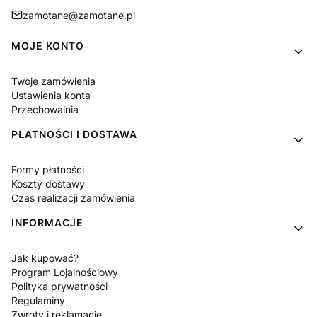
zamotane@zamotane.pl
Linki w stopce
MOJE KONTO
Twoje zamówienia
Ustawienia konta
Przechowalnia
PŁATNOŚCI I DOSTAWA
Formy płatności
Koszty dostawy
Czas realizacji zamówienia
INFORMACJE
Jak kupować?
Program Lojalnościowy
Polityka prywatności
Regulaminy
Zwroty i reklamacje