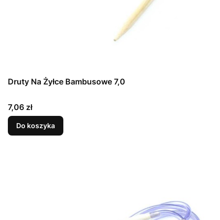
Druty Na Żyłce Bambusowe 7,0
Cena
7,06 zł
Do koszyka