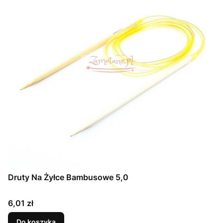
Druty Na Żyłce Bambusowe 5,0
Cena
6,01 zł
Do koszyka