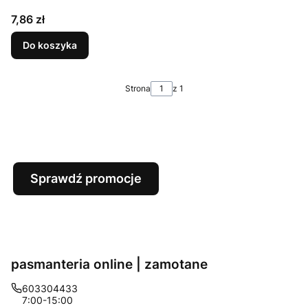
Cena
7,86 zł
Do koszyka
Strona
z 1
Sprawdź promocje
pasmanteria online | zamotane
603304433
7:00-15:00