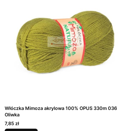
Włóczka Mimoza akrylowa 100% OPUS 330m 036
Oliwka
Cena
7,85 zł