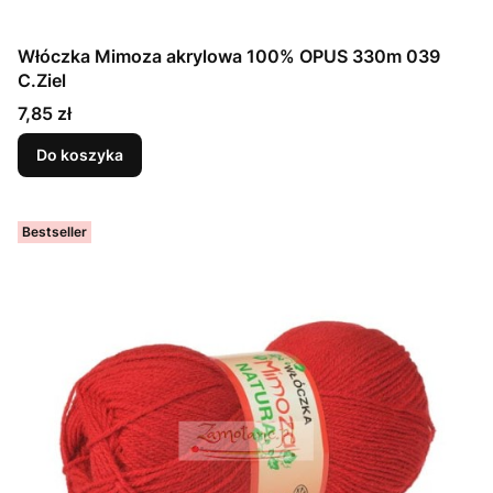
Włóczka Mimoza akrylowa 100% OPUS 330m 039
C.Ziel
Cena
7,85 zł
Do koszyka
Bestseller