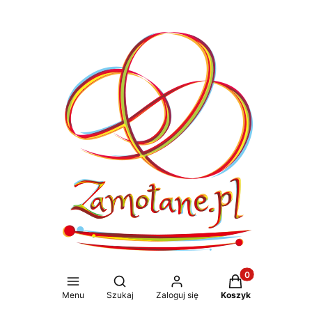
Produkty w koszy
Otwórz wyszukiwarkę
Menu
Szukaj
Zaloguj się
Koszyk