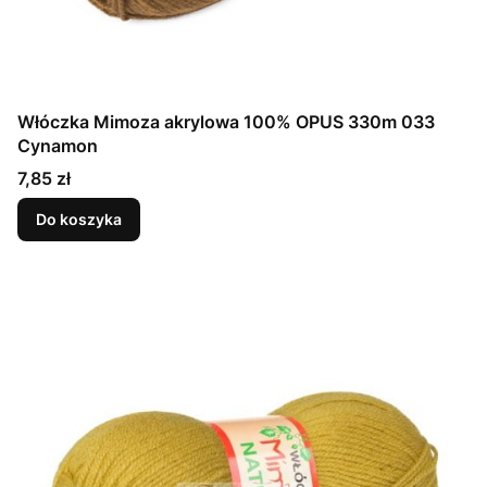
Włóczka Mimoza akrylowa 100% OPUS 330m 033
Cynamon
Cena
7,85 zł
Do koszyka