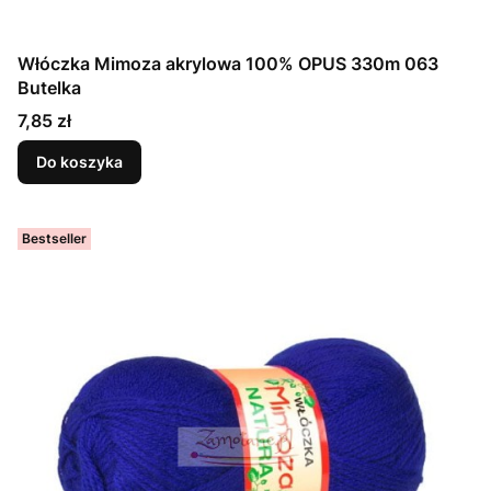
Włóczka Mimoza akrylowa 100% OPUS 330m 063
Butelka
Cena
7,85 zł
Do koszyka
Bestseller