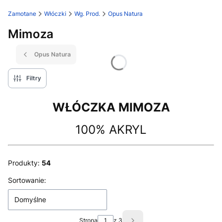
Zamotane
Włóczki
Wg. Prod.
Opus Natura
Mimoza
Opus Natura
Filtry
WŁÓCZKA MIMOZA
100% AKRYL
Produkty:
54
Lista produktów
Sortowanie:
Domyślne
Strona
z 3