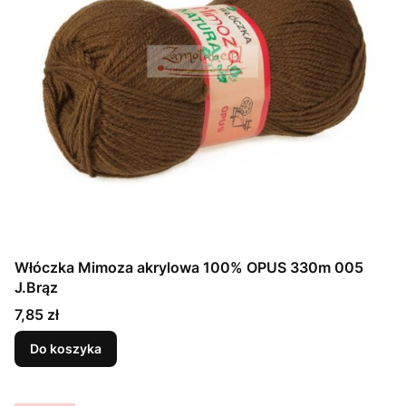
Włóczka Mimoza akrylowa 100% OPUS 330m 005
J.Brąz
Cena
7,85 zł
Do koszyka