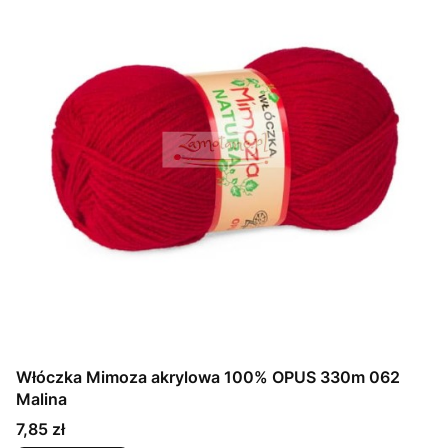
Włóczka Mimoza akrylowa 100% OPUS 330m 062
Malina
Cena
7,85 zł