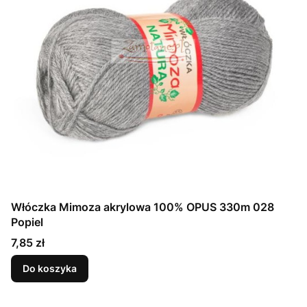
Włóczka Mimoza akrylowa 100% OPUS 330m 028
Popiel
Cena
7,85 zł
Do koszyka