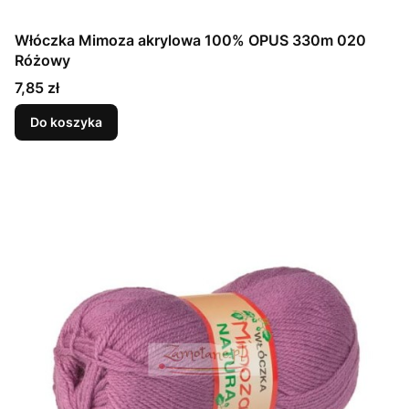
Włóczka Mimoza akrylowa 100% OPUS 330m 020
Różowy
Cena
7,85 zł
Do koszyka