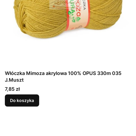
Włóczka Mimoza akrylowa 100% OPUS 330m 035
J.Muszt
Cena
7,85 zł
Do koszyka