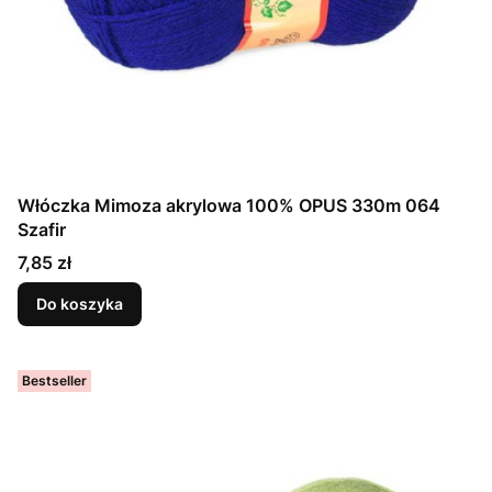
Włóczka Mimoza akrylowa 100% OPUS 330m 064
Szafir
Cena
7,85 zł
Do koszyka
Bestseller