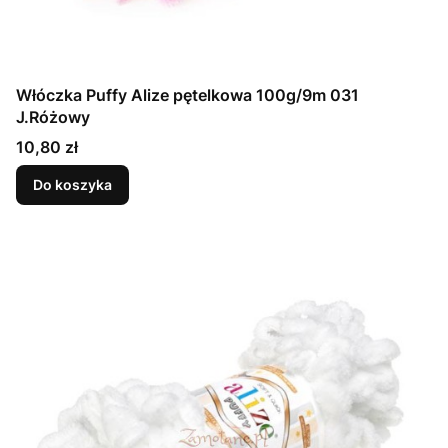
Włóczka Puffy Alize pętelkowa 100g/9m 031
J.Różowy
Cena
10,80 zł
Do koszyka