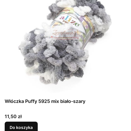
Włóczka Puffy 5925 mix biało-szary
Cena
11,50 zł
Do koszyka