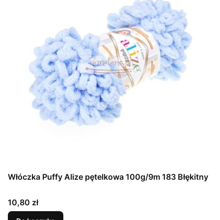
Włóczka Puffy Alize pętelkowa 100g/9m 183 Błękitny
Cena
10,80 zł