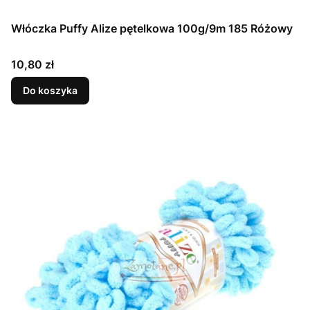
Włóczka Puffy Alize pętelkowa 100g/9m 185 Różowy
Cena
10,80 zł
Do koszyka