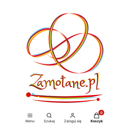
Produkty w koszy
Otwórz wyszukiwarkę
Menu
Szukaj
Zaloguj się
Koszyk