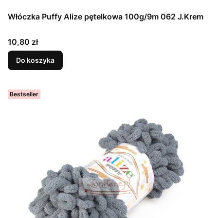
Włóczka Puffy Alize pętelkowa 100g/9m 062 J.Krem
Cena
10,80 zł
Do koszyka
Bestseller