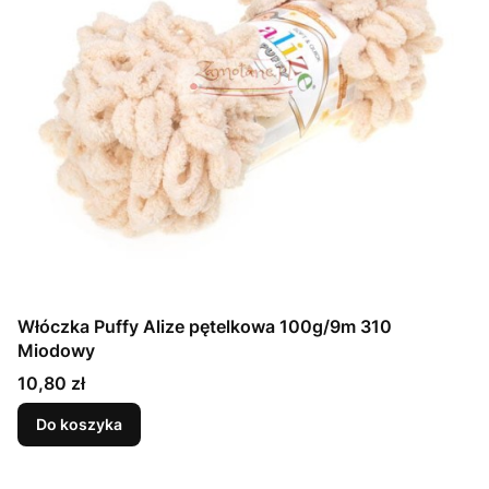
Włóczka Puffy Alize pętelkowa 100g/9m 310
Miodowy
Cena
10,80 zł
Do koszyka