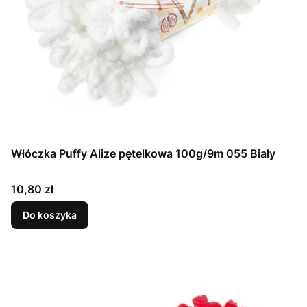
Włóczka Puffy Alize pętelkowa 100g/9m 055 Biały
Cena
10,80 zł
Do koszyka