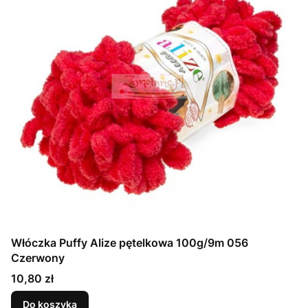
Włóczka Puffy Alize pętelkowa 100g/9m 056
Czerwony
Cena
10,80 zł
Do koszyka