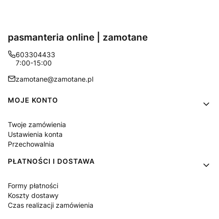
pasmanteria online | zamotane
603304433
7:00-15:00
zamotane@zamotane.pl
Linki w stopce
MOJE KONTO
Twoje zamówienia
Ustawienia konta
Przechowalnia
PŁATNOŚCI I DOSTAWA
Formy płatności
Koszty dostawy
Czas realizacji zamówienia