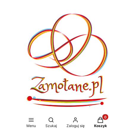
Produkty w koszy
Otwórz wyszukiwarkę
Menu
Szukaj
Zaloguj się
Koszyk