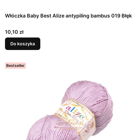
Włóczka Baby Best Alize antypiling bambus 019 Błęk
Cena
10,10 zł
Do koszyka
Bestseller