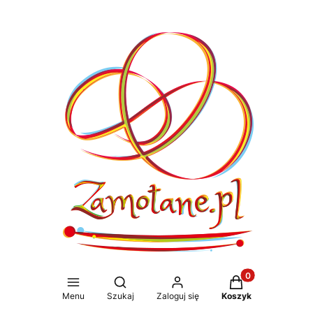
Produkty w koszy
Otwórz wyszukiwarkę
Menu
Szukaj
Zaloguj się
Koszyk