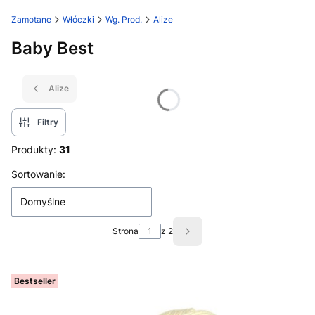
Zamotane
Włóczki
Wg. Prod.
Alize
Baby Best
Alize
Filtry
Produkty:
31
Lista produktów
Sortowanie:
Domyślne
Strona
z 2
Następne produkty
Bestseller