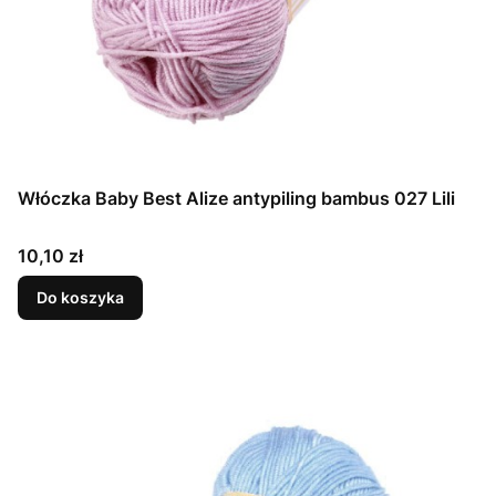
Włóczka Baby Best Alize antypiling bambus 027 Lili
Cena
10,10 zł
Do koszyka