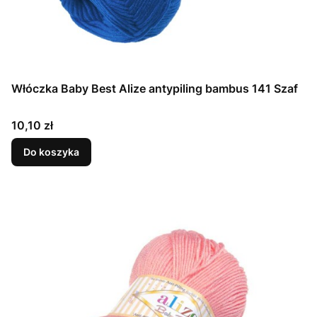
Włóczka Baby Best Alize antypiling bambus 141 Szaf
Cena
10,10 zł
Do koszyka