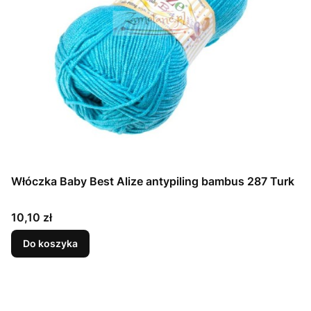
Włóczka Baby Best Alize antypiling bambus 287 Turk
Cena
10,10 zł
Do koszyka