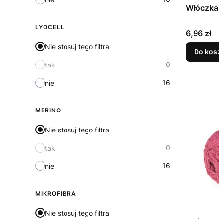
Włóczka
LYOCELL
Cena
6,96 zł
Nie stosuj tego filtra
Do kos
0
tak
16
nie
MERINO
Nie stosuj tego filtra
0
tak
16
nie
MIKROFIBRA
Nie stosuj tego filtra