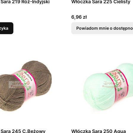
Sara 219 Róż-Indyjski
Włóczka Sara 225 Cielisty
Cena
6,96 zł
zyka
Powiadom mnie o dostępno
 Sara 245 C.Beżowy
Włóczka Sara 250 Aqua