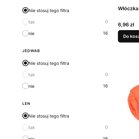
Włóczka
Nie stosuj tego filtra
0
tak
Cena
6,96 zł
16
nie
Do kos
JEDWAB
Nie stosuj tego filtra
0
tak
16
nie
LEN
Nie stosuj tego filtra
0
tak
16
nie