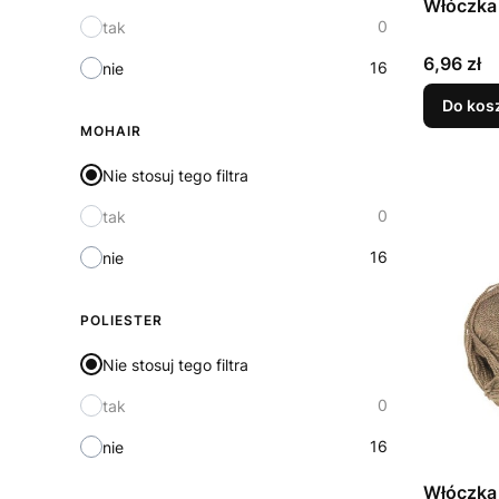
Włóczka 
0
tak
Cena
6,96 zł
16
nie
Do kos
MOHAIR
Nie stosuj tego filtra
0
tak
16
nie
POLIESTER
Nie stosuj tego filtra
0
tak
16
nie
Włóczka