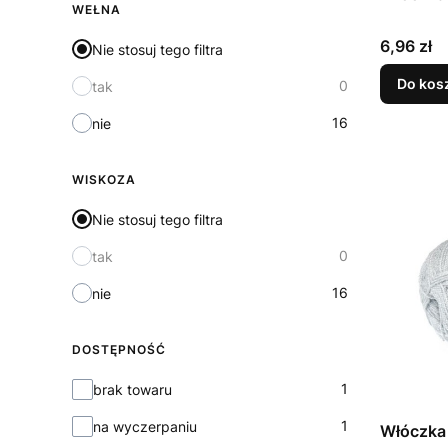
WEŁNA
Cena
6,96 zł
Nie stosuj tego filtra
Do kos
0
tak
16
nie
WISKOZA
Nie stosuj tego filtra
0
tak
16
nie
DOSTĘPNOŚĆ
Dostępność
1
brak towaru
1
na wyczerpaniu
Włóczka 