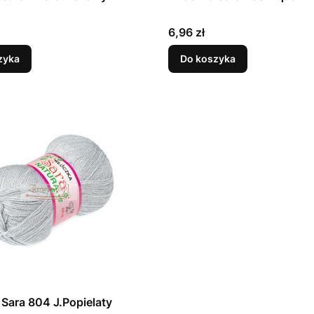
Cena
6,96 zł
zyka
Do koszyka
Sara 804 J.Popielaty