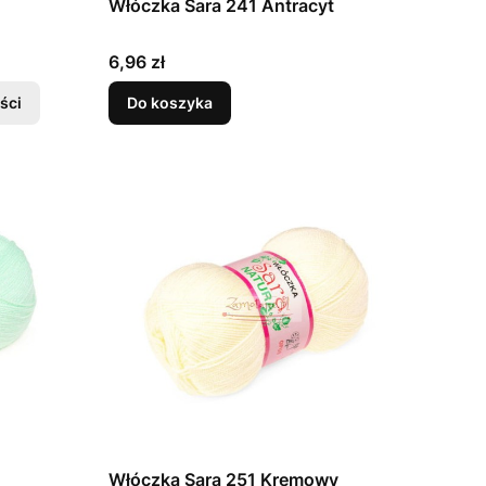
Włóczka Sara 241 Antracyt
Cena
6,96 zł
ści
Do koszyka
Włóczka Sara 251 Kremowy