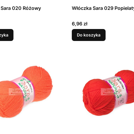
 Sara 020 Różowy
Włóczka Sara 029 Popielat
Cena
6,96 zł
zyka
Do koszyka