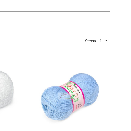
L
Strona
z 1