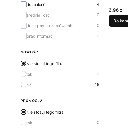
14
duża ilość
Cena
6,96 zł
0
średnia ilość
Do kos
0
dostępny na zamówienie
0
brak informacji
NOWOŚĆ
Nie stosuj tego filtra
0
tak
16
nie
PROMOCJA
Nie stosuj tego filtra
0
tak