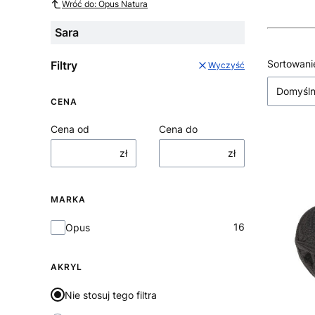
Wróć do: Opus Natura
Sara
Lista
Sortowani
Filtry
Wyczyść
Domyśl
CENA
Cena od
Cena do
zł
zł
MARKA
Marka
16
Opus
AKRYL
Nie stosuj tego filtra