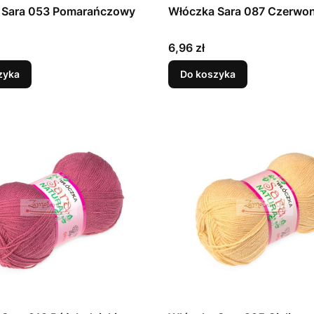
 Sara 053 Pomarańczowy
Włóczka Sara 087 Czerwo
Cena
6,96 zł
zyka
Do koszyka