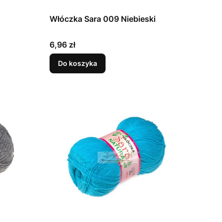
Włóczka Sara 009 Niebieski
Cena
6,96 zł
Do koszyka