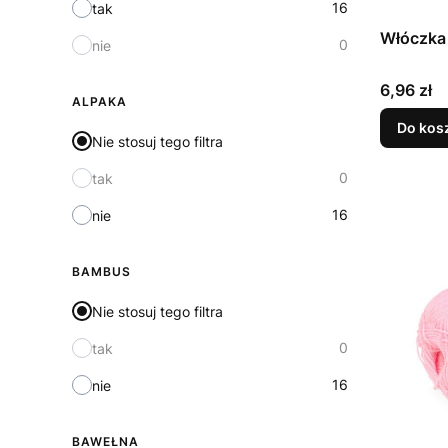
16
tak
Włóczka
0
nie
Cena
6,96 zł
ALPAKA
Do kos
Nie stosuj tego filtra
0
tak
16
nie
BAMBUS
Nie stosuj tego filtra
0
tak
16
nie
BAWEŁNA