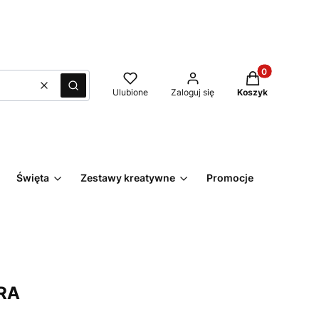
Produkty w kos
Wyczyść
Szukaj
Ulubione
Zaloguj się
Koszyk
Święta
Zestawy kreatywne
Promocje
Kontakt
RA