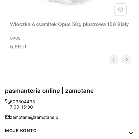
Włóczka Aksamitek Opus 50g pluszowa 150 Biały
PRODUCENT
OPUS
Cena
5,99 zł
pasmanteria online | zamotane
603304433
7:00-15:00
zamotane@zamotane.pl
Linki w stopce
MOJE KONTO