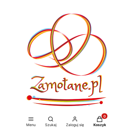
Produkty w koszy
Otwórz wyszukiwarkę
Menu
Szukaj
Zaloguj się
Koszyk