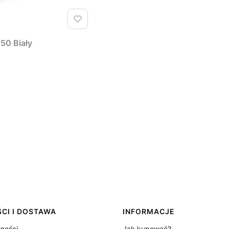
50 Biały
CI I DOSTAWA
INFORMACJE
tności
Jak kupować?