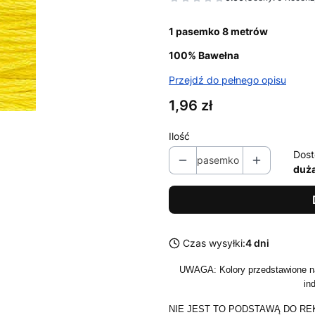
1 pasemko 8 metrów
100% Bawełna
Przejdź do pełnego opisu
Cena
1,96 zł
Ilość
Dost
pasemko
duża
Czas wysyłki:
4 dni
UWAGA: Kolory przedstawione na
in
NIE JEST TO PODSTAWĄ DO RE