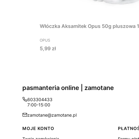
Włóczka Aksamitek Opus 50g pluszowa 1
PRODUCENT
OPUS
Cena
5,99 zł
pasmanteria online | zamotane
603304433
7:00-15:00
zamotane@zamotane.pl
Linki w stopce
MOJE KONTO
PŁATNOŚ
Twoje zamówienia
Formy pła