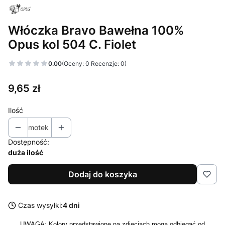
Włóczka Bravo Bawełna 100%
Opus kol 504 C. Fiolet
0.00
(Oceny: 0 Recenzje: 0)
Cena
9,65 zł
Ilość
motek
Dostępność:
duża ilość
Dodaj do koszyka
Czas wysyłki:
4 dni
UWAGA: Kolory przedstawione na zdjęciach mogą odbiegać od