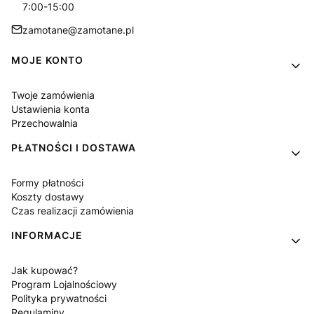
7:00-15:00
zamotane@zamotane.pl
Linki w stopce
MOJE KONTO
Twoje zamówienia
Ustawienia konta
Przechowalnia
PŁATNOŚCI I DOSTAWA
Formy płatności
Koszty dostawy
Czas realizacji zamówienia
INFORMACJE
Jak kupować?
Program Lojalnościowy
Polityka prywatności
Regulaminy