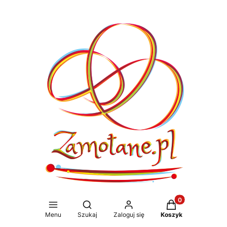
Produkty w koszy
Otwórz wyszukiwarkę
Menu
Szukaj
Zaloguj się
Koszyk