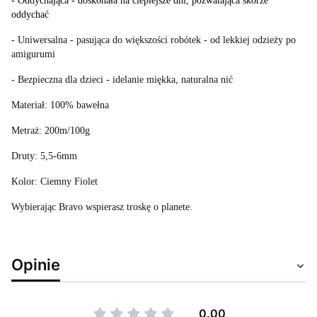
- Oddychająca - doskonała na cieplejsze dni, pozwalająca skórze
oddychać
- Uniwersalna - pasująca do większości robótek - od lekkiej odzieży po
amigurumi
- Bezpieczna dla dzieci - idelanie miękka, naturalna nić
Materiał: 100% bawełna
Metraż: 200m/100g
Druty: 5,5-6mm
Kolor: Ciemny Fiolet
Wybierając Bravo wspierasz troskę o planete.
Opinie
0.00