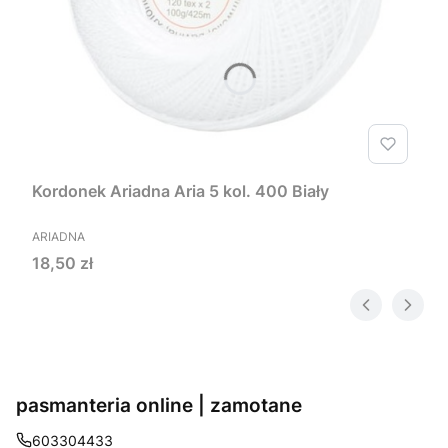
Kordonek Ariadna Aria 5 kol. 400 Biały
PRODUCENT
ARIADNA
Cena
18,50 zł
pasmanteria online | zamotane
603304433