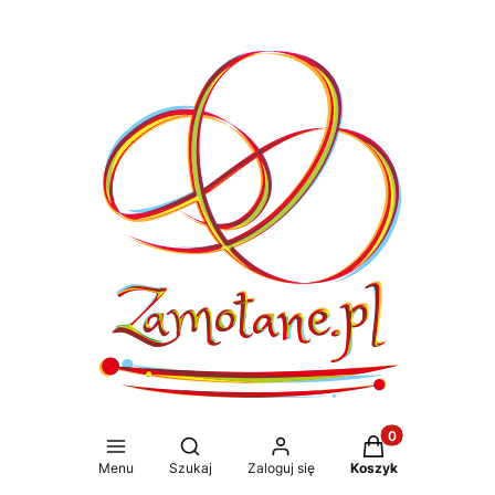
Produkty w koszy
Otwórz wyszukiwarkę
Menu
Szukaj
Zaloguj się
Koszyk