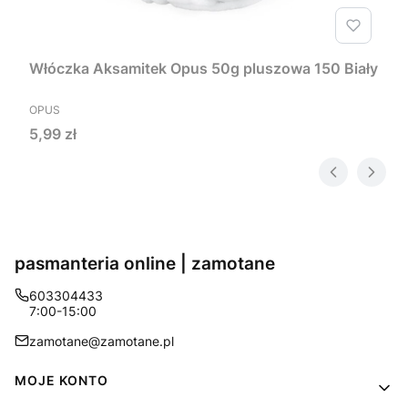
Włóczka Aksamitek Opus 50g pluszowa 150 Biały
PRODUCENT
OPUS
Cena
5,99 zł
pasmanteria online | zamotane
603304433
7:00-15:00
zamotane@zamotane.pl
Linki w stopce
MOJE KONTO