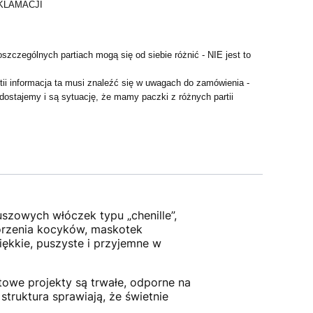
KLAMACJI
szczególnych partiach mogą się od siebie różnić - NIE jest to
artii informacja ta musi znaleźć się w uwagach do zamówienia -
 dostajemy i są sytuację, że mamy paczki z różnych partii
uszowych włóczek typu „chenille”,
orzenia kocyków, maskotek
iękkie, puszyste i przyjemne w
towe projekty są trwałe, odporne na
struktura sprawiają, że świetnie