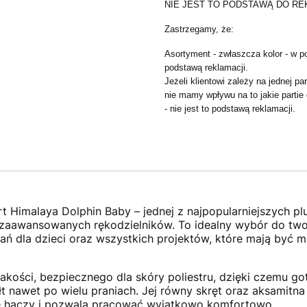
NIE JEST TO PODSTAWĄ DO RE
Zastrzegamy, że:
Asortyment - zwłaszcza kolor - w po
podstawą reklamacji.
Jeżeli klientowi zależy na jednej p
nie mamy wpływu na to jakie partie
- nie jest to podstawą reklamacji.
t Himalaya Dolphin Baby – jednej z najpopularniejszych pl
i zaawansowanych rękodzielników. To idealny wybór do tw
ń dla dzieci oraz wszystkich projektów, które mają być m
akości, bezpiecznego dla skóry poliestru, dzięki czemu go
 nawet po wielu praniach. Jej równy skręt oraz aksamitna 
nie haczy i pozwala pracować wyjątkowo komfortowo.