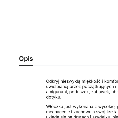
Opis
Odkryj niezwykłą miękkość i komfor
uwielbianej przez początkujących 
amigurumi, poduszek, zabawek, ubra
dotyku.
Włóczka jest wykonana z wysokiej j
mechacenie i zachowują swój kształt
układa się na drutach i szydełku, 