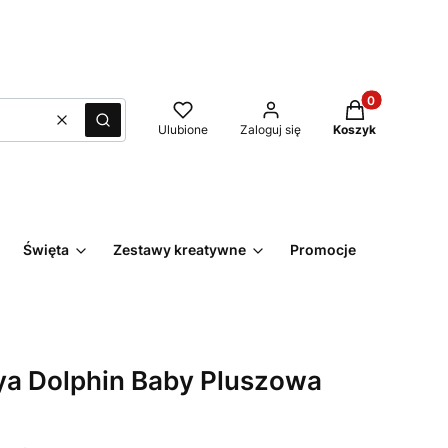
Produkty w kos
Wyczyść
Szukaj
Ulubione
Zaloguj się
Koszyk
Święta
Zestawy kreatywne
Promocje
Kontakt
ya Dolphin Baby Pluszowa