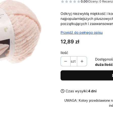
0.00
(Oceny: 0 Recenzj
Odkryj niezwykłą miękkość i ko
najpopularniejszych pluszowych 
początkujących i zaawansowan
Przejdź do pełnego opisu
Cena
12,89 zł
Ilość
Dostępnoś
szt
duża ilość
Czas wysyłki:
4 dni
UWAGA: Kolory przedstawione na
in