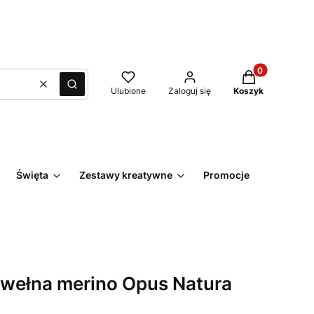
Produkty w kos
Wyczyść
Szukaj
Ulubione
Zaloguj się
Koszyk
Święta
Zestawy kreatywne
Promocje
Kontakt
wełna merino Opus Natura