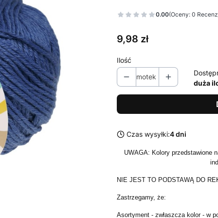
0.00
(Oceny: 0 Recenzj
Cena
9,98 zł
Ilość
Dostęp
motek
duża il
Czas wysyłki:
4 dni
UWAGA: Kolory przedstawione na
in
NIE JEST TO PODSTAWĄ DO RE
Zastrzegamy, że:
Asortyment - zwłaszcza kolor - w po