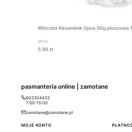
Włóczka Aksamitek Opus 50g pluszowa 1
PRODUCENT
OPUS
Cena
5,99 zł
pasmanteria online | zamotane
603304433
7:00-15:00
zamotane@zamotane.pl
Linki w stopce
MOJE KONTO
PŁATNOŚ